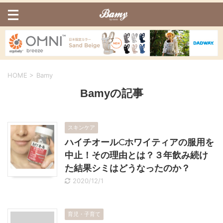
HOME
>
Bamy
Bamyの記事
スキンケア
ハイチオールCホワイティアの服用を
中止！その理由とは？３年飲み続け
た結果シミはどうなったのか？
2020/12/1
育児・子育て