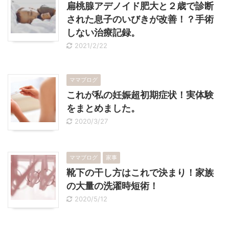
扁桃腺アデノイド肥大と２歳で診断
された息子のいびきが改善！？手術
しない治療記録。
2021/2/22
ママブログ
これが私の妊娠超初期症状！実体験
をまとめました。
2020/3/27
ママブログ
家事
靴下の干し方はこれで決まり！家族
の大量の洗濯時短術！
2020/5/12