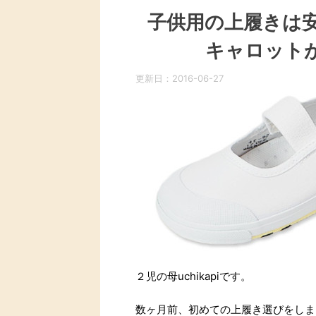
子供用の上履きは
キャロット
更新日：
2016-06-27
２児の母uchikapiです。
数ヶ月前、初めての上履き選びをしま