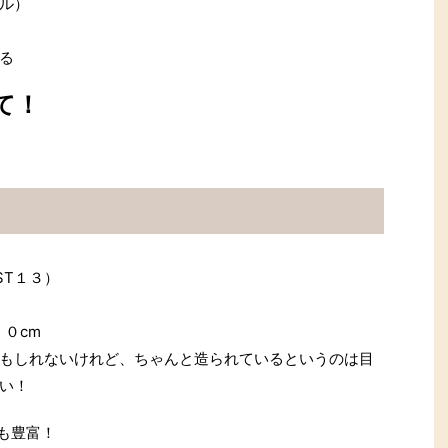
ル）
る
て！
ST１３）
０cm
もしれないけれど、ちゃんと造られているというのは目
い！
ンも豊富！