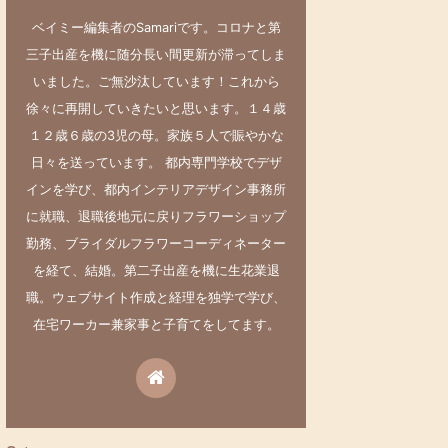
ベイミー編集者のSamariです。コロナと第
三子出産を機に随分長い間更新が滞ってしま
いました。ご無沙汰しています！これから
徐々に再開していきたいと思います。１４歳
１２歳６歳の3児の母。家族５人で賑やかな
日々を送っています。 都内専門学校でデザ
インを学び、都内インテリアデザイン事務所
に就職、退職後地元に戻りフラワーショップ
勤務、ブライダルフラワーコーディネーター
を経て、結婚。第二子出産を機に生花業退
職。ウェブサイト作成と経理を独学で学び、
在宅ワーカー兼家事と子育てをしてます。