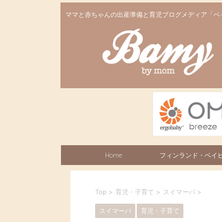
ママと赤ちゃんの出産準備と育児ブログメディア「ベ
Home
フィンランド・ベイ
ックス
Top
>
育児・子育て
>
スイマーバ
>
スイマーバ
育児・子育て