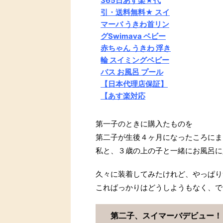
365日あす楽★代
引・送料無料★ スイ
マーバ うきわ首リン
グSwimava ベビー
赤ちゃん うきわ 浮き
輪 スイミングベビー
バス お風呂 プール
【日本代理店保証】
【あす楽対応
第一子のときに購入たものを
第二子が生後４ヶ月になったころにま
私と、３歳の上の子と一緒にお風呂に
久々に装着してみたけれど、やっぱり
こればっかりはどうしようもなく、で
第二子、スイマーバデビュー！