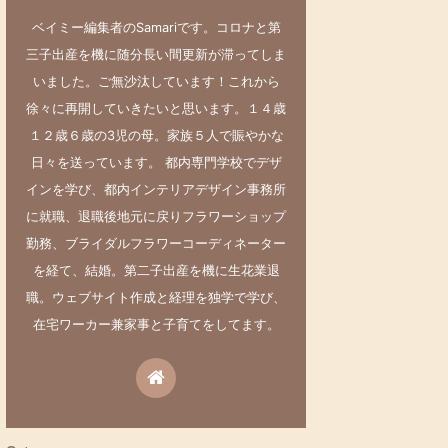
ベイミー編集者のSamariです。コロナと第
三子出産を機に随分長い間更新が滞ってしま
いました。ご無沙汰しています！これから
徐々に再開していきたいと思います。１４歳
１２歳６歳の3児の母。家族５人で賑やかな
日々を送っています。 都内専門学校でデザ
インを学び、都内インテリアデザイン事務所
に就職、退職後地元に戻りフラワーショップ
勤務、ブライダルフラワーコーディネーター
を経て、結婚。第二子出産を機に生花業退
職。ウェブサイト作成と経理を独学で学び、
在宅ワーカー兼家事と子育てをしてます。