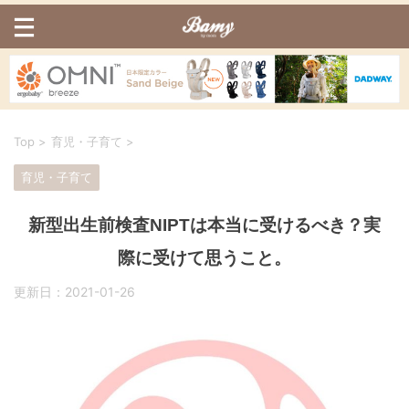
Top
>
育児・子育て
>
育児・子育て
新型出生前検査NIPTは本当に受けるべき？実
際に受けて思うこと。
更新日：
2021-01-26