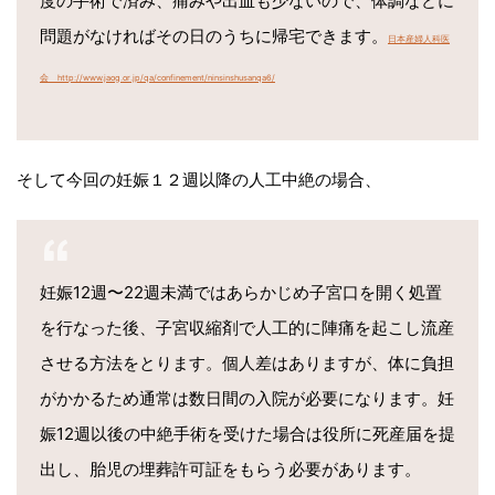
度の手術で済み、痛みや出血も少ないので、体調などに
問題がなければその日のうちに帰宅できます。
日本産婦人科医
会 http://www.jaog.or.jp/qa/confinement/ninsinshusanqa6/
そして今回の妊娠１２週以降の人工中絶の場合、
妊娠12週〜22週未満ではあらかじめ子宮口を開く処置
を行なった後、子宮収縮剤で人工的に陣痛を起こし流産
させる方法をとります。個人差はありますが、体に負担
がかかるため通常は数日間の入院が必要になります。妊
娠12週以後の中絶手術を受けた場合は役所に死産届を提
出し、胎児の埋葬許可証をもらう必要があります。